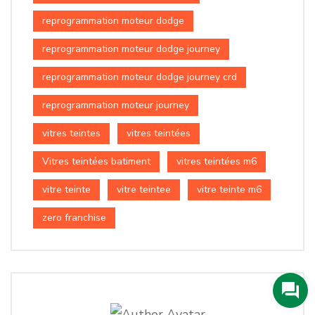
reprogrammation moteur dodge
reprogrammation moteur dodge journey
reprogrammation moteur dodge journey crd
reprogrammation moteur journey
vitres teintes
vitres teintées
Vitres teintées batiment
vitres teintées m6
vitre teinte
vitre teintee
vitre teinte m6
zero franchise