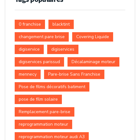
0 franchise
blacktint
changement pare brise
Covering Liquide
digiservice
digiservices
digiservices parissud
Décalaminage moteur
mennecy
Pare-brise Sans Franchise
Pose de films décoratifs batiment
pose de film solaire
Remplacement pare-brise
reprogrammation moteur
reprogrammation moteur audi A3