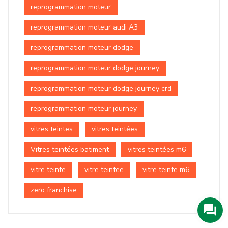
reprogrammation moteur
reprogrammation moteur audi A3
reprogrammation moteur dodge
reprogrammation moteur dodge journey
reprogrammation moteur dodge journey crd
reprogrammation moteur journey
vitres teintes
vitres teintées
Vitres teintées batiment
vitres teintées m6
vitre teinte
vitre teintee
vitre teinte m6
zero franchise