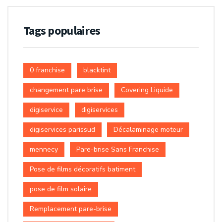
Tags populaires
0 franchise
blacktint
changement pare brise
Covering Liquide
digiservice
digiservices
digiservices parissud
Décalaminage moteur
mennecy
Pare-brise Sans Franchise
Pose de films décoratifs batiment
pose de film solaire
Remplacement pare-brise