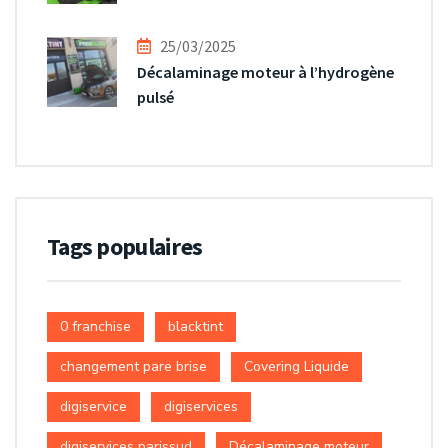
25/03/2025
Décalaminage moteur à l’hydrogène
pulsé
Tags populaires
0 franchise
blacktint
changement pare brise
Covering Liquide
digiservice
digiservices
digiservices parissud
Décalaminage moteur