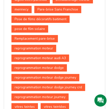
mennecy
Pare-brise Sans Franchise
Pose de films décoratifs batiment
pose de film solaire
Remplacement pare-brise
reprogrammation moteur
reprogrammation moteur audi A3
reprogrammation moteur dodge
reprogrammation moteur dodge journey
reprogrammation moteur dodge journey crd
reprogrammation moteur journey
vitres teintes
vitres teintées