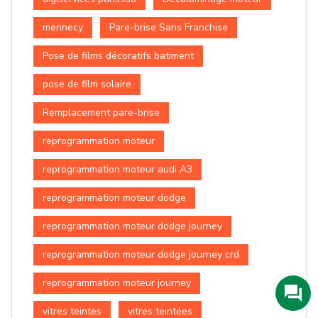
mennecy
Pare-brise Sans Franchise
Pose de films décoratifs batiment
pose de film solaire
Remplacement pare-brise
reprogrammation moteur
reprogrammation moteur audi A3
reprogrammation moteur dodge
reprogrammation moteur dodge journey
reprogrammation moteur dodge journey crd
reprogrammation moteur journey
vitres teintes
vitres teintées