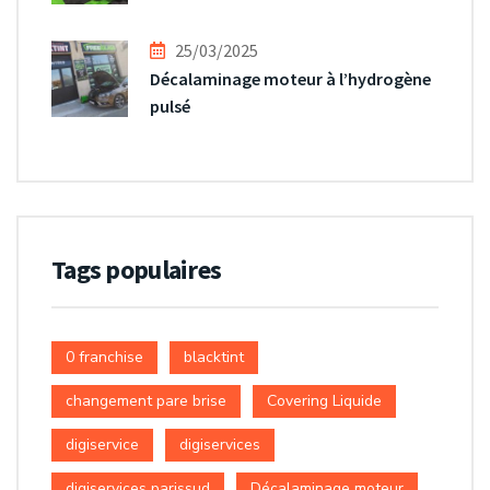
25/03/2025
Décalaminage moteur à l’hydrogène
pulsé
Tags populaires
0 franchise
blacktint
changement pare brise
Covering Liquide
digiservice
digiservices
digiservices parissud
Décalaminage moteur