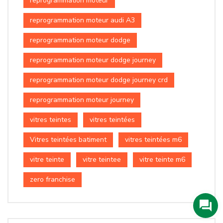
reprogrammation moteur
reprogrammation moteur audi A3
reprogrammation moteur dodge
reprogrammation moteur dodge journey
reprogrammation moteur dodge journey crd
reprogrammation moteur journey
vitres teintes
vitres teintées
Vitres teintées batiment
vitres teintées m6
vitre teinte
vitre teintee
vitre teinte m6
zero franchise