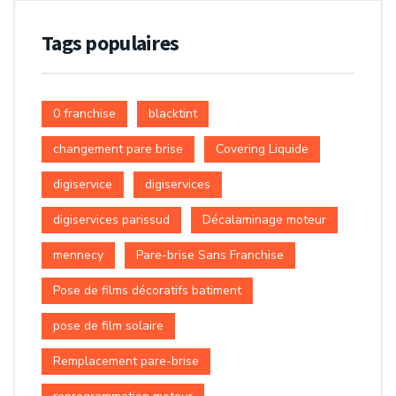
Tags populaires
0 franchise
blacktint
changement pare brise
Covering Liquide
digiservice
digiservices
digiservices parissud
Décalaminage moteur
mennecy
Pare-brise Sans Franchise
Pose de films décoratifs batiment
pose de film solaire
Remplacement pare-brise