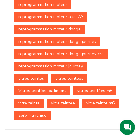
reprogrammation moteur
reprogrammation moteur audi A3
reprogrammation moteur dodge
reprogrammation moteur dodge journey
reprogrammation moteur dodge journey crd
reprogrammation moteur journey
vitres teintes
vitres teintées
Vitres teintées batiment
vitres teintées m6
vitre teinte
vitre teintee
vitre teinte m6
zero franchise