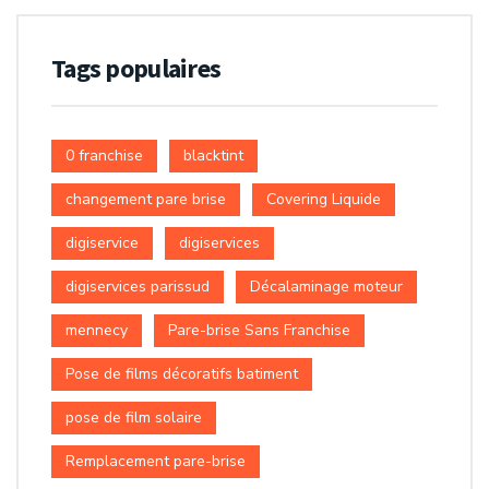
Tags populaires
0 franchise
blacktint
changement pare brise
Covering Liquide
digiservice
digiservices
digiservices parissud
Décalaminage moteur
mennecy
Pare-brise Sans Franchise
Pose de films décoratifs batiment
pose de film solaire
Remplacement pare-brise