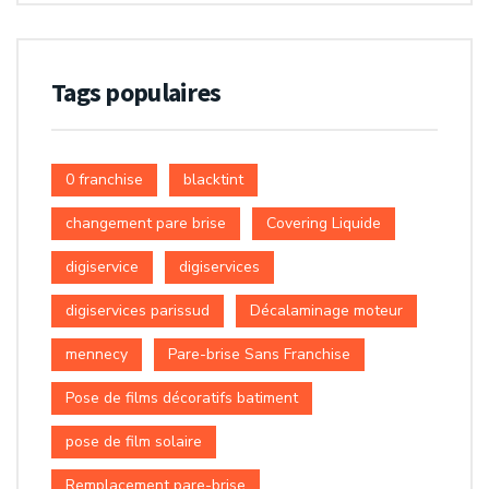
Tags populaires
0 franchise
blacktint
changement pare brise
Covering Liquide
digiservice
digiservices
digiservices parissud
Décalaminage moteur
mennecy
Pare-brise Sans Franchise
Pose de films décoratifs batiment
pose de film solaire
Remplacement pare-brise