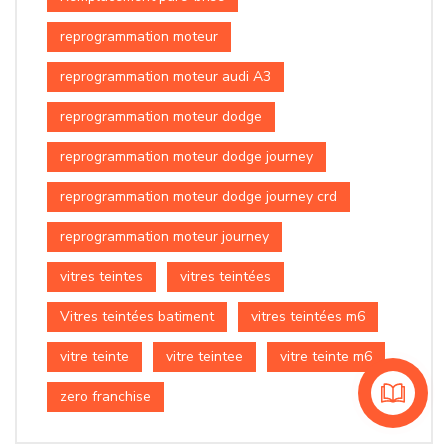
reprogrammation moteur
reprogrammation moteur audi A3
reprogrammation moteur dodge
reprogrammation moteur dodge journey
reprogrammation moteur dodge journey crd
reprogrammation moteur journey
vitres teintes
vitres teintées
Vitres teintées batiment
vitres teintées m6
vitre teinte
vitre teintee
vitre teinte m6
zero franchise