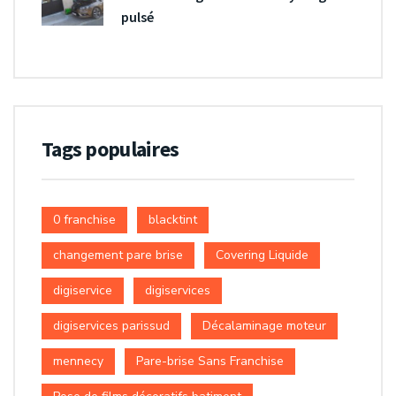
pulsé
Tags populaires
0 franchise
blacktint
changement pare brise
Covering Liquide
digiservice
digiservices
digiservices parissud
Décalaminage moteur
mennecy
Pare-brise Sans Franchise