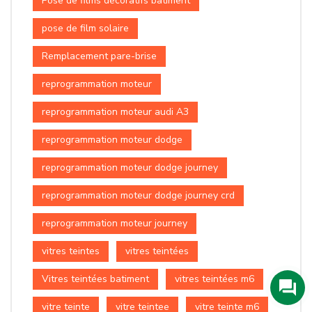
Pose de films décoratifs batiment
pose de film solaire
Remplacement pare-brise
reprogrammation moteur
reprogrammation moteur audi A3
reprogrammation moteur dodge
reprogrammation moteur dodge journey
reprogrammation moteur dodge journey crd
reprogrammation moteur journey
vitres teintes
vitres teintées
Vitres teintées batiment
vitres teintées m6
vitre teinte
vitre teintee
vitre teinte m6