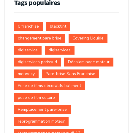
Tags populaires
0 franchise
blacktint
changement pare brise
Covering Liquide
digiservice
digiservices
digiservices parissud
Décalaminage moteur
mennecy
Pare-brise Sans Franchise
Pose de films décoratifs batiment
pose de film solaire
Remplacement pare-brise
reprogrammation moteur