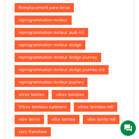
Remplacement pare-brise
reprogrammation moteur
reprogrammation moteur audi A3
reprogrammation moteur dodge
reprogrammation moteur dodge journey
reprogrammation moteur dodge journey crd
reprogrammation moteur journey
vitres teintes
vitres teintées
Vitres teintées batiment
vitres teintées m6
vitre teinte
vitre teintee
vitre teinte m6
zero franchise