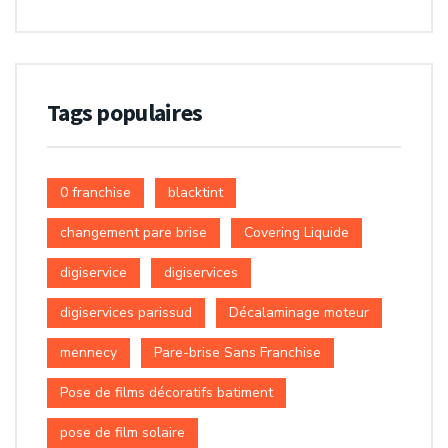
Tags populaires
0 franchise
blacktint
changement pare brise
Covering Liquide
digiservice
digiservices
digiservices parissud
Décalaminage moteur
mennecy
Pare-brise Sans Franchise
Pose de films décoratifs batiment
pose de film solaire