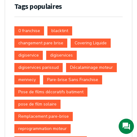
Tags populaires
0 franchise
blacktint
changement pare brise
Covering Liquide
digiservice
digiservices
digiservices parissud
Décalaminage moteur
mennecy
Pare-brise Sans Franchise
Pose de films décoratifs batiment
pose de film solaire
Remplacement pare-brise
reprogrammation moteur