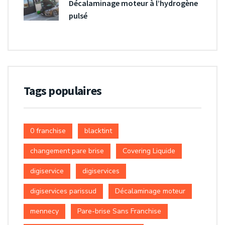
Décalaminage moteur à l’hydrogène
pulsé
Tags populaires
0 franchise
blacktint
changement pare brise
Covering Liquide
digiservice
digiservices
digiservices parissud
Décalaminage moteur
mennecy
Pare-brise Sans Franchise