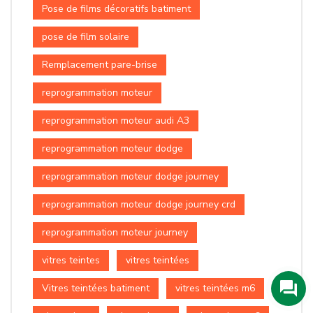
Pose de films décoratifs batiment
pose de film solaire
Remplacement pare-brise
reprogrammation moteur
reprogrammation moteur audi A3
reprogrammation moteur dodge
reprogrammation moteur dodge journey
reprogrammation moteur dodge journey crd
reprogrammation moteur journey
vitres teintes
vitres teintées
Vitres teintées batiment
vitres teintées m6