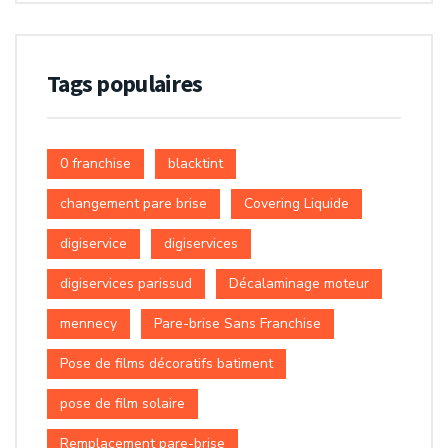
Tags populaires
0 franchise
blacktint
changement pare brise
Covering Liquide
digiservice
digiservices
digiservices parissud
Décalaminage moteur
mennecy
Pare-brise Sans Franchise
Pose de films décoratifs batiment
pose de film solaire
Remplacement pare-brise