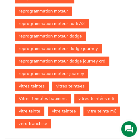
reprogrammation moteur
reprogrammation moteur audi A3
reprogrammation moteur dodge
reprogrammation moteur dodge journey
reprogrammation moteur dodge journey crd
reprogrammation moteur journey
vitres teintes
vitres teintées
Vitres teintées batiment
vitres teintées m6
vitre teinte
vitre teintee
vitre teinte m6
zero franchise