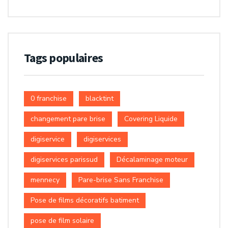
Tags populaires
0 franchise
blacktint
changement pare brise
Covering Liquide
digiservice
digiservices
digiservices parissud
Décalaminage moteur
mennecy
Pare-brise Sans Franchise
Pose de films décoratifs batiment
pose de film solaire