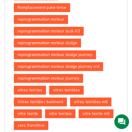
Remplacement pare-brise
reprogrammation moteur
reprogrammation moteur audi A3
reprogrammation moteur dodge
reprogrammation moteur dodge journey
reprogrammation moteur dodge journey crd
reprogrammation moteur journey
vitres teintes
vitres teintées
Vitres teintées batiment
vitres teintées m6
vitre teinte
vitre teintee
vitre teinte m6
zero franchise