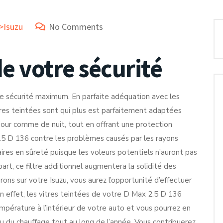
>Isuzu
No Comments
 votre sécurité
ne sécurité maximum. En parfaite adéquation avec les
res teintées sont qui plus est parfaitement adaptées
e jour comme de nuit, tout en offrant une protection
.5 D 136 contre les problèmes causés par les rayons
faires en sûreté puisque les voleurs potentiels n’auront pas
part, ce filtre additionnel augmentera la solidité des
erons sur votre Isuzu, vous aurez l’opportunité d’effectuer
 effet, les vitres teintées de votre D Max 2.5 D 136
empérature à l’intérieur de votre auto et vous pourrez en
ou du chauffage tout au long de l’année. Vous contribuerez