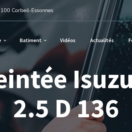
1100 Corbeil-Essonnes
e
Batiment
Vidéos
Actualités
F
teintée Isuz
2.5 D 136