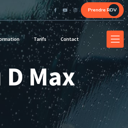
Prendre RDV
ormation
Tarifs
Contact
u D Max