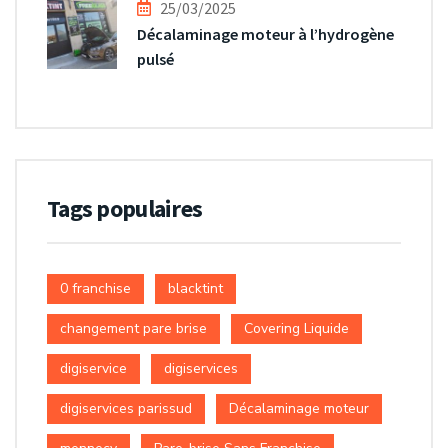
25/03/2025
Décalaminage moteur à l’hydrogène
pulsé
Tags populaires
0 franchise
blacktint
changement pare brise
Covering Liquide
digiservice
digiservices
digiservices parissud
Décalaminage moteur