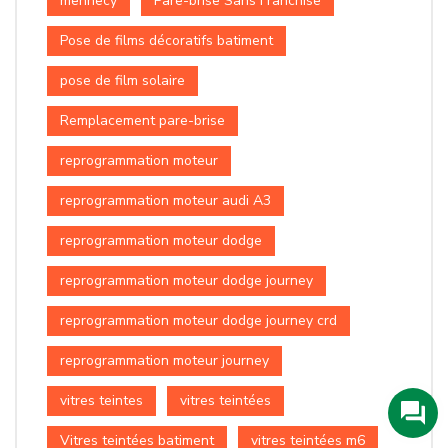
mennecy
Pare-brise Sans Franchise
Pose de films décoratifs batiment
pose de film solaire
Remplacement pare-brise
reprogrammation moteur
reprogrammation moteur audi A3
reprogrammation moteur dodge
reprogrammation moteur dodge journey
reprogrammation moteur dodge journey crd
reprogrammation moteur journey
vitres teintes
vitres teintées
Vitres teintées batiment
vitres teintées m6