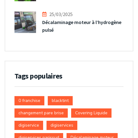
25/03/2025
Décalaminage moteur à l’hydrogène
pulsé
Tags populaires
0 franchise
blacktint
changement pare brise
Covering Liquide
digiservice
digiservices
digiservices parissud
Décalaminage moteur