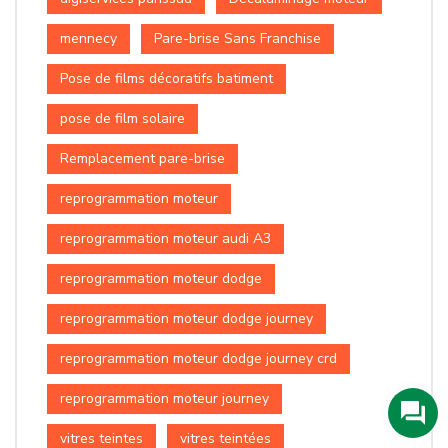
mennecy
Pare-brise Sans Franchise
Pose de films décoratifs batiment
pose de film solaire
Remplacement pare-brise
reprogrammation moteur
reprogrammation moteur audi A3
reprogrammation moteur dodge
reprogrammation moteur dodge journey
reprogrammation moteur dodge journey crd
reprogrammation moteur journey
vitres teintes
vitres teintées