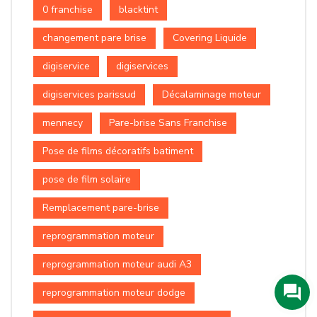
0 franchise
blacktint
changement pare brise
Covering Liquide
digiservice
digiservices
digiservices parissud
Décalaminage moteur
mennecy
Pare-brise Sans Franchise
Pose de films décoratifs batiment
pose de film solaire
Remplacement pare-brise
reprogrammation moteur
reprogrammation moteur audi A3
reprogrammation moteur dodge