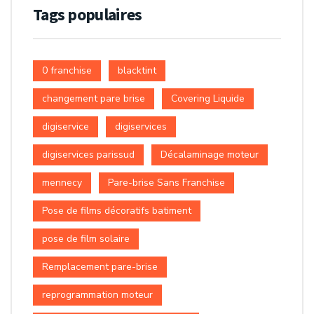
Tags populaires
0 franchise
blacktint
changement pare brise
Covering Liquide
digiservice
digiservices
digiservices parissud
Décalaminage moteur
mennecy
Pare-brise Sans Franchise
Pose de films décoratifs batiment
pose de film solaire
Remplacement pare-brise
reprogrammation moteur