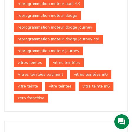
reprogrammation moteur audi A3
reprogrammation moteur dodge
reprogrammation moteur dodge journey
reprogrammation moteur dodge journey crd
reprogrammation moteur journey
vitres teintes
vitres teintées
Vitres teintées batiment
vitres teintées m6
vitre teinte
vitre teintee
vitre teinte m6
zero franchise