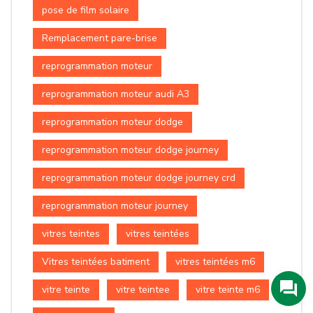
pose de film solaire
Remplacement pare-brise
reprogrammation moteur
reprogrammation moteur audi A3
reprogrammation moteur dodge
reprogrammation moteur dodge journey
reprogrammation moteur dodge journey crd
reprogrammation moteur journey
vitres teintes
vitres teintées
Vitres teintées batiment
vitres teintées m6
vitre teinte
vitre teintee
vitre teinte m6