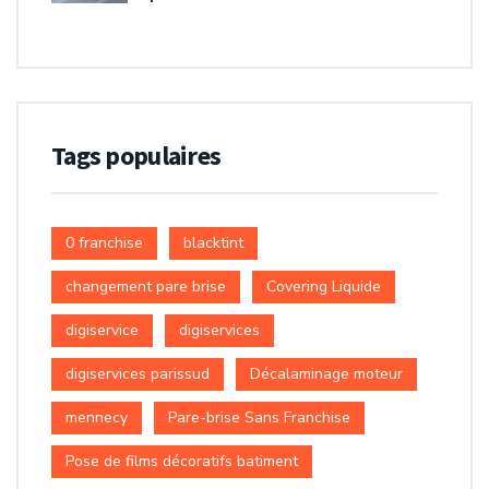
Tags populaires
0 franchise
blacktint
changement pare brise
Covering Liquide
digiservice
digiservices
digiservices parissud
Décalaminage moteur
mennecy
Pare-brise Sans Franchise
Pose de films décoratifs batiment