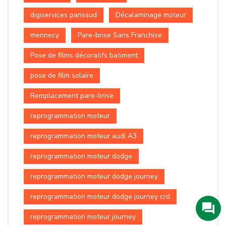
digiservices parissud
Décalaminage moteur
mennecy
Pare-brise Sans Franchise
Pose de films décoratifs batiment
pose de film solaire
Remplacement pare-brise
reprogrammation moteur
reprogrammation moteur audi A3
reprogrammation moteur dodge
reprogrammation moteur dodge journey
reprogrammation moteur dodge journey crd
reprogrammation moteur journey