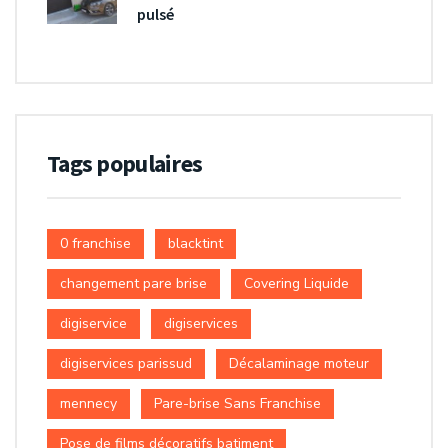
pulsé
Tags populaires
0 franchise
blacktint
changement pare brise
Covering Liquide
digiservice
digiservices
digiservices parissud
Décalaminage moteur
mennecy
Pare-brise Sans Franchise
Pose de films décoratifs batiment