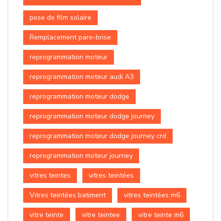
pose de film solaire
Remplacement pare-brise
reprogrammation moteur
reprogrammation moteur audi A3
reprogrammation moteur dodge
reprogrammation moteur dodge journey
reprogrammation moteur dodge journey crd
reprogrammation moteur journey
vitres teintes
vitres teintées
Vitres teintées batiment
vitres teintées m6
vitre teinte
vitre teintee
vitre teinte m6