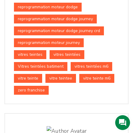
reprogrammation moteur dodge
reprogrammation moteur dodge journey
reprogrammation moteur dodge journey crd
reprogrammation moteur journey
vitres teintes
vitres teintées
Vitres teintées batiment
vitres teintées m6
vitre teinte
vitre teintee
vitre teinte m6
zero franchise