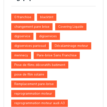
0 franchise
blacktint
changement pare brise
Covering Liquide
digiservice
digiservices
digiservices parissud
Décalaminage moteur
mennecy
Pare-brise Sans Franchise
Pose de films décoratifs batiment
pose de film solaire
Remplacement pare-brise
reprogrammation moteur
reprogrammation moteur audi A3