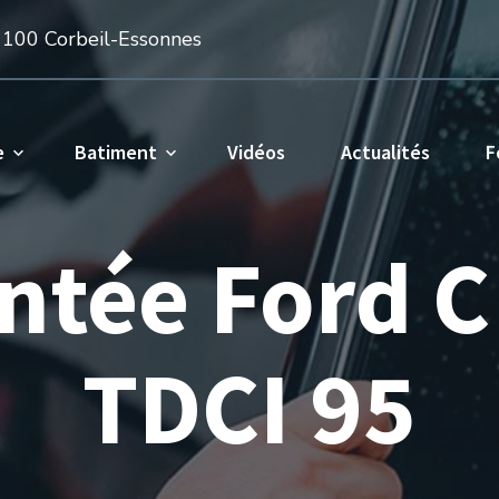
1100 Corbeil-Essonnes
e
Batiment
Vidéos
Actualités
F
intée Ford 
TDCI 95