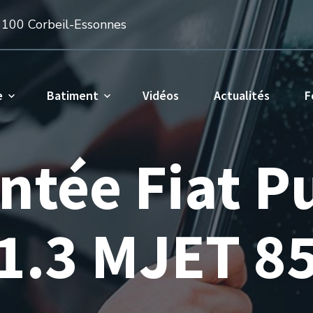
1100 Corbeil-Essonnes
e
Batiment
Vidéos
Actualités
F
intée Fiat 
1.3 MJET 8