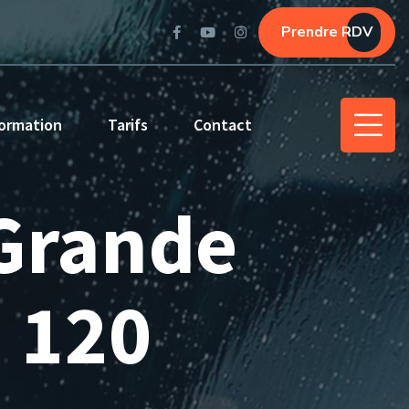
Prendre RDV
ormation
Tarifs
Contact
 Grande
 120