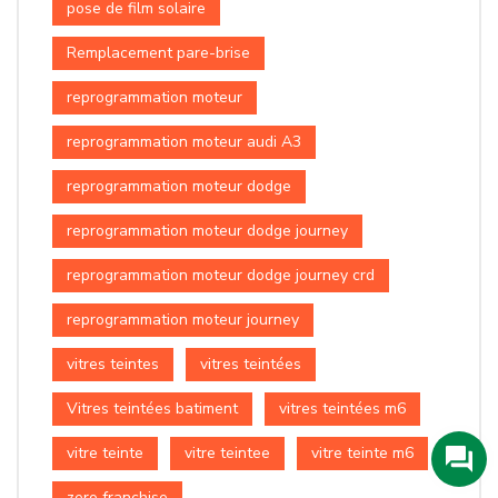
pose de film solaire
Remplacement pare-brise
reprogrammation moteur
reprogrammation moteur audi A3
reprogrammation moteur dodge
reprogrammation moteur dodge journey
reprogrammation moteur dodge journey crd
reprogrammation moteur journey
vitres teintes
vitres teintées
Vitres teintées batiment
vitres teintées m6
vitre teinte
vitre teintee
vitre teinte m6
zero franchise