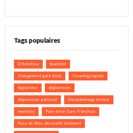
Tags populaires
0 franchise
blacktint
changement pare brise
Covering Liquide
digiservice
digiservices
digiservices parissud
Décalaminage moteur
mennecy
Pare-brise Sans Franchise
Pose de films décoratifs batiment