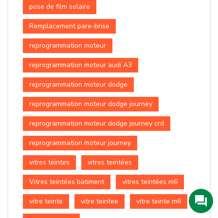
pose de film solaire
Remplacement pare-brise
reprogrammation moteur
reprogrammation moteur audi A3
reprogrammation moteur dodge
reprogrammation moteur dodge journey
reprogrammation moteur dodge journey crd
reprogrammation moteur journey
vitres teintes
vitres teintées
Vitres teintées batiment
vitres teintées m6
vitre teinte
vitre teintee
vitre teinte m6