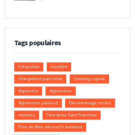
Tags populaires
0 franchise
blacktint
changement pare brise
Covering Liquide
digiservice
digiservices
digiservices parissud
Décalaminage moteur
mennecy
Pare-brise Sans Franchise
Pose de films décoratifs batiment