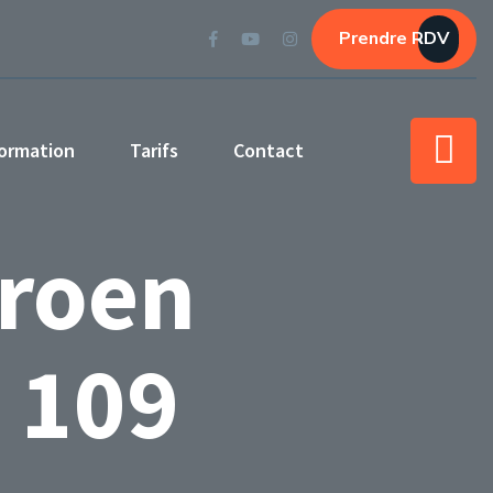
Prendre RDV
ormation
Tarifs
Contact
troen
 109