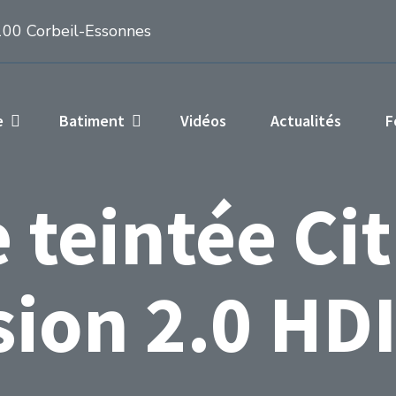
100 Corbeil-Essonnes
e
Batiment
Vidéos
Actualités
F
e teintée Ci
sion 2.0 HDI