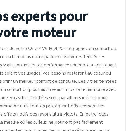
os experts pour
votre moteur
teur de votre C6 2.7 V6 HDI 204 et gagnez en confort de
le ou bien dans notre pack exclusif vitres teintées +
ez ainsi optimiser les performances du moteur , en tenant
e soient vos usages, vos besoins resteront au coeur du
offrir un meilleur confort de conduite. Les vitres teintées
 un confort du plus haut niveau. En parfaite harmonie avec
nne, vos vitres teintées sont par ailleurs idéales pour
r comme de nuit, tout en protégeant efficacement les
effets nocifs des rayons ultra-violets. En outre, elles
s la mesure où les curieux ne pourront pas facilement
m protecteur additionnel renforcera la résistance de vos