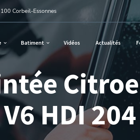
1100 Corbeil-Essonnes
e
Batiment
Vidéos
Actualités
F
intée Citro
V6 HDI 204