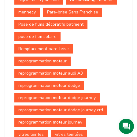
mennecy
Pare-brise Sans Franchise
Pose de films décoratifs batiment
pose de film solaire
Remplacement pare-brise
reprogrammation moteur
reprogrammation moteur audi A3
reprogrammation moteur dodge
reprogrammation moteur dodge journey
reprogrammation moteur dodge journey crd
reprogrammation moteur journey
vitres teintes
vitres teintées