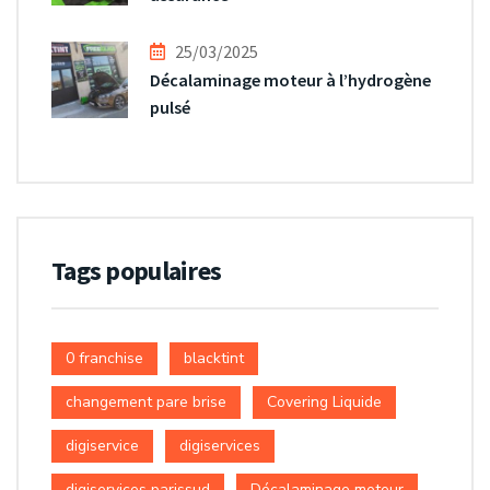
25/03/2025
Décalaminage moteur à l’hydrogène
pulsé
Tags populaires
0 franchise
blacktint
changement pare brise
Covering Liquide
digiservice
digiservices
digiservices parissud
Décalaminage moteur