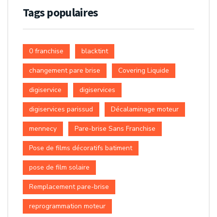
Tags populaires
0 franchise
blacktint
changement pare brise
Covering Liquide
digiservice
digiservices
digiservices parissud
Décalaminage moteur
mennecy
Pare-brise Sans Franchise
Pose de films décoratifs batiment
pose de film solaire
Remplacement pare-brise
reprogrammation moteur