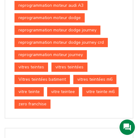
reprogrammation moteur audi A3
reprogrammation moteur dodge
reprogrammation moteur dodge journey
reprogrammation moteur dodge journey crd
reprogrammation moteur journey
vitres teintes
vitres teintées
Vitres teintées batiment
vitres teintées m6
vitre teinte
vitre teintee
vitre teinte m6
zero franchise