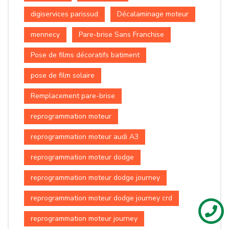
digiservices parissud
Décalaminage moteur
mennecy
Pare-brise Sans Franchise
Pose de films décoratifs batiment
pose de film solaire
Remplacement pare-brise
reprogrammation moteur
reprogrammation moteur audi A3
reprogrammation moteur dodge
reprogrammation moteur dodge journey
reprogrammation moteur dodge journey crd
reprogrammation moteur journey