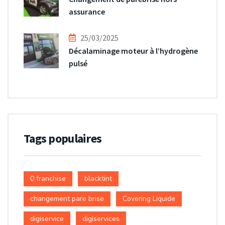
assurance
25/03/2025
Décalaminage moteur à l’hydrogène
pulsé
Tags populaires
0 franchise
blacktint
changement pare brise
Covering Liquide
digiservice
digiservices