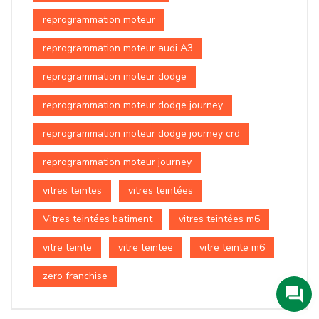
reprogrammation moteur
reprogrammation moteur audi A3
reprogrammation moteur dodge
reprogrammation moteur dodge journey
reprogrammation moteur dodge journey crd
reprogrammation moteur journey
vitres teintes
vitres teintées
Vitres teintées batiment
vitres teintées m6
vitre teinte
vitre teintee
vitre teinte m6
zero franchise