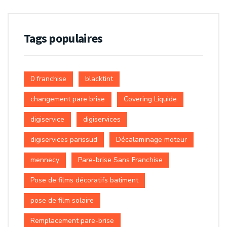
Tags populaires
0 franchise
blacktint
changement pare brise
Covering Liquide
digiservice
digiservices
digiservices parissud
Décalaminage moteur
mennecy
Pare-brise Sans Franchise
Pose de films décoratifs batiment
pose de film solaire
Remplacement pare-brise