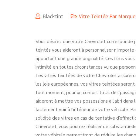
Blacktint
Vitre Teintée Par Marqu
Vous désirez que votre Chevrolet corresponde pl
teintés vous aideront à personnaliser n’importe 
apportant une grande originalité. Ces films vous
intimité en toutes circonstances vu que personne n
Les vitres teintées de votre Chevrolet assureron
les lois européennes, vos vitres teintées seront 
tout moment, pour un confort total des passagers
aideront à mettre vos possessions à l’abri dans 
facilement voir à l’intérieur de votre véhicule. Pa
solidité des vitres en cas de tentative d’effract
Chevrolet, vous pourrez réaliser de substantiell
votre véhicule permettront de réduire les chan