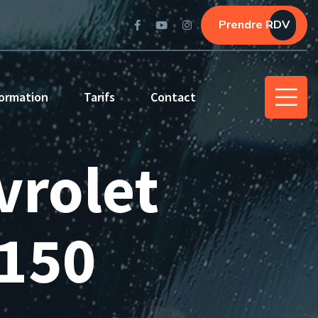
Prendre RDV
ormation
Tarifs
Contact
vrolet
 150