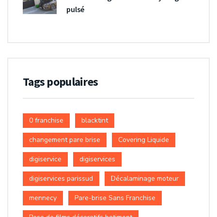
pulsé
Tags populaires
0 franchise
blacktint
changement pare brise
Covering Liquide
digiservice
digiservices
digiservices parissud
Décalaminage moteur
mennecy
Pare-brise Sans Franchise