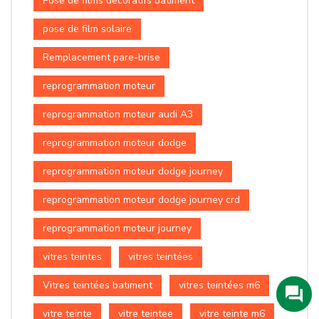
Pose de films décoratifs batiment
pose de film solaire
Remplacement pare-brise
reprogrammation moteur
reprogrammation moteur audi A3
reprogrammation moteur dodge
reprogrammation moteur dodge journey
reprogrammation moteur dodge journey crd
reprogrammation moteur journey
vitres teintes
vitres teintées
Vitres teintées batiment
vitres teintées m6
vitre teinte
vitre teintee
vitre teinte m6