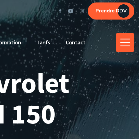
Prendre RDV
ormation
Tarifs
Contact
vrolet
I 150