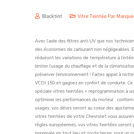
Blacktint
Vitre Teintée Par Marqu
Avec l’aide des filtres anti-UV que nos technici
des économies de carburant non négligeables. En
réduiront les variations de température à l’inté
limiter l’usage du chauffage et de la climatisati
préserver l’environnement ! Faites appel à notre
VCDI 150 et gagnez en confort de conduite. Ce s
spéciale vitres teintées + reprogrammation à un
optimiser les performances du moteur , conform
usages, vos désirs seront au coeur des ajusteme
vitres teintées de votre Chevrolet vous assurer
règles européennes, vos vitres teintées seront pa
maximale en tout lieu et toute heure, pour un c