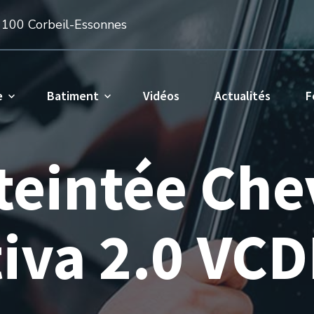
1100 Corbeil-Essonnes
e
Batiment
Vidéos
Actualités
F
 teintée Che
iva 2.0 VCD