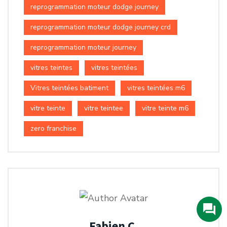
reprogrammation moteur dodge journey
reprogrammation moteur dodge journey crd
reprogrammation moteur journey
vitres teintes
vitres teintées
Vitres teintées batiment
vitres teintées m6
vitre teinte
vitre teintee
vitre teinte m6
zero franchise
Fabien C.