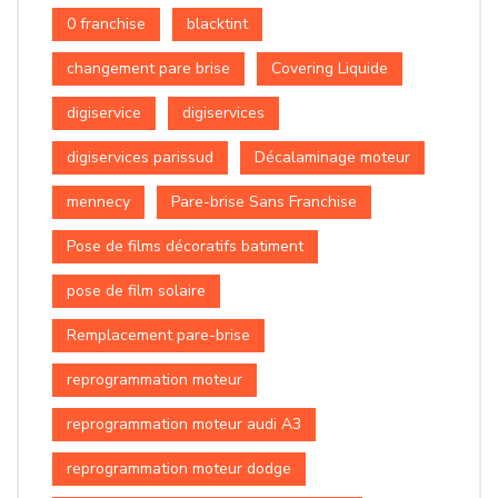
0 franchise
blacktint
changement pare brise
Covering Liquide
digiservice
digiservices
digiservices parissud
Décalaminage moteur
mennecy
Pare-brise Sans Franchise
Pose de films décoratifs batiment
pose de film solaire
Remplacement pare-brise
reprogrammation moteur
reprogrammation moteur audi A3
reprogrammation moteur dodge