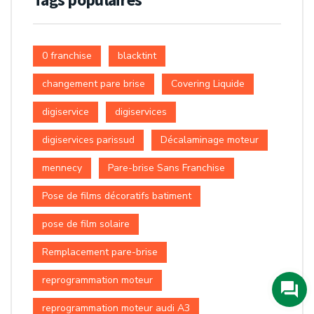
0 franchise
blacktint
changement pare brise
Covering Liquide
digiservice
digiservices
digiservices parissud
Décalaminage moteur
mennecy
Pare-brise Sans Franchise
Pose de films décoratifs batiment
pose de film solaire
Remplacement pare-brise
reprogrammation moteur
reprogrammation moteur audi A3