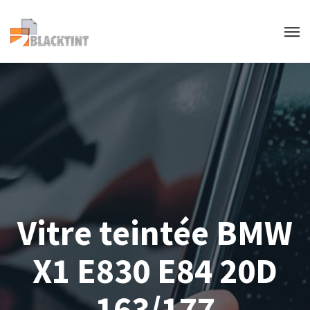
Vitre teintée BMW
X1 E830 E84 20D
163/177