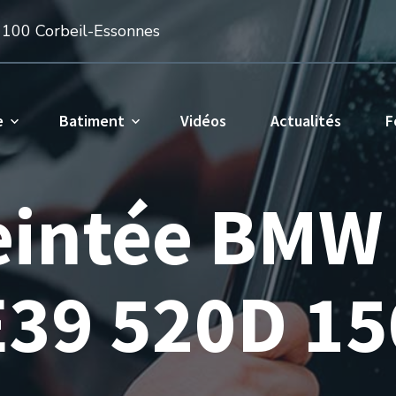
1100 Corbeil-Essonnes
e
Batiment
Vidéos
Actualités
F
teintée BMW 
E39 520D 15