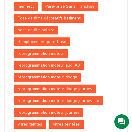
mennecy
Pare-brise Sans Franchise
Pose de films décoratifs batiment
pose de film solaire
Remplacement pare-brise
reprogrammation moteur
reprogrammation moteur audi A3
reprogrammation moteur dodge
reprogrammation moteur dodge journey
reprogrammation moteur dodge journey crd
reprogrammation moteur journey
vitres teintes
vitres teintées