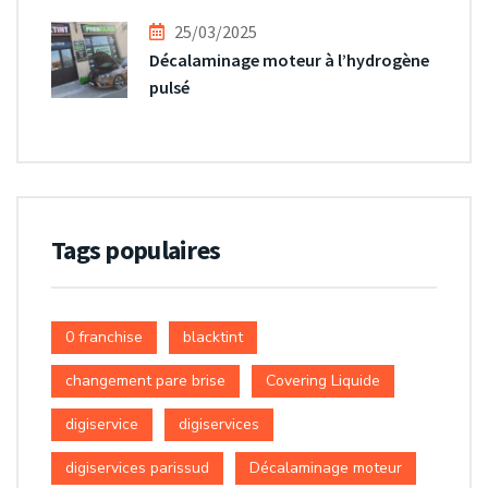
25/03/2025
Décalaminage moteur à l’hydrogène
pulsé
Tags populaires
0 franchise
blacktint
changement pare brise
Covering Liquide
digiservice
digiservices
digiservices parissud
Décalaminage moteur