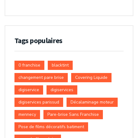
Tags populaires
0 franchise
blacktint
changement pare brise
Covering Liquide
digiservice
digiservices
digiservices parissud
Décalaminage moteur
mennecy
Pare-brise Sans Franchise
Pose de films décoratifs batiment