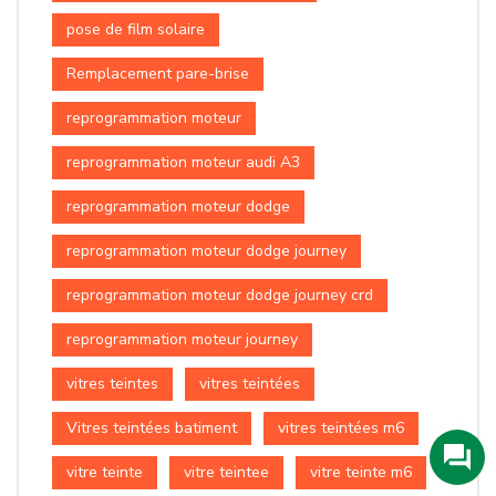
pose de film solaire
Remplacement pare-brise
reprogrammation moteur
reprogrammation moteur audi A3
reprogrammation moteur dodge
reprogrammation moteur dodge journey
reprogrammation moteur dodge journey crd
reprogrammation moteur journey
vitres teintes
vitres teintées
Vitres teintées batiment
vitres teintées m6
vitre teinte
vitre teintee
vitre teinte m6