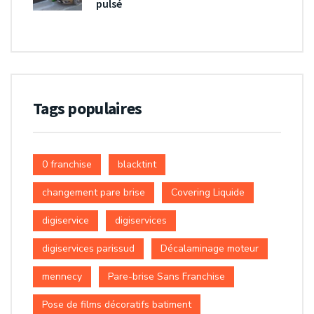
pulsé
Tags populaires
0 franchise
blacktint
changement pare brise
Covering Liquide
digiservice
digiservices
digiservices parissud
Décalaminage moteur
mennecy
Pare-brise Sans Franchise
Pose de films décoratifs batiment