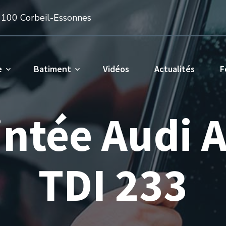
1100 Corbeil-Essonnes
e
Batiment
Vidéos
Actualités
F
intée Audi 
TDI 233