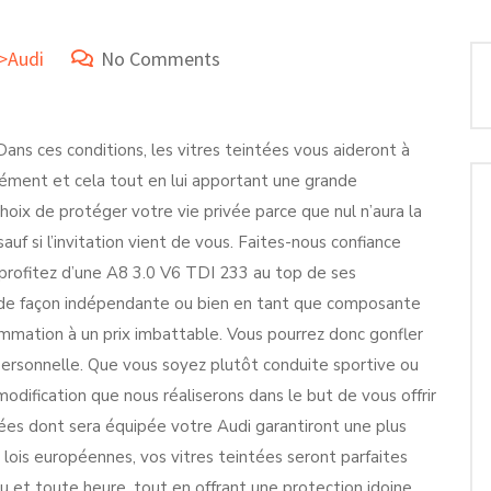
e>Audi
No Comments
ns ces conditions, les vitres teintées vous aideront à
nément et cela tout en lui apportant une grande
e choix de protéger votre vie privée parce que nul n’aura la
 sauf si l’invitation vient de vous. Faites-nous confiance
profitez d’une A8 3.0 V6 TDI 233 au top de ses
ie de façon indépendante ou bien en tant que composante
ammation à un prix imbattable. Vous pourrez donc gonfler
 personnelle. Que vous soyez plutôt conduite sportive ou
modification que nous réaliserons dans le but de vous offrir
tées dont sera équipée votre Audi garantiront une plus
 lois européennes, vos vitres teintées seront parfaites
ieu et toute heure, tout en offrant une protection idoine