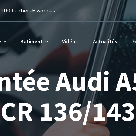
1100 Corbeil-Essonnes
e
Batiment
Vidéos
Actualités
F
intée Audi A
CR 136/143