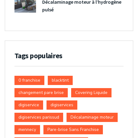
Décalaminage moteur à l’hydrogène
pulsé
Tags populaires
0 franchise
blacktint
changement pare brise
Covering Liquide
digiservice
digiservices
digiservices parissud
Décalaminage moteur
mennecy
Pare-brise Sans Franchise