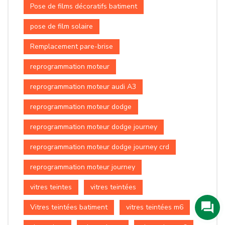
Pose de films décoratifs batiment
pose de film solaire
Remplacement pare-brise
reprogrammation moteur
reprogrammation moteur audi A3
reprogrammation moteur dodge
reprogrammation moteur dodge journey
reprogrammation moteur dodge journey crd
reprogrammation moteur journey
vitres teintes
vitres teintées
Vitres teintées batiment
vitres teintées m6