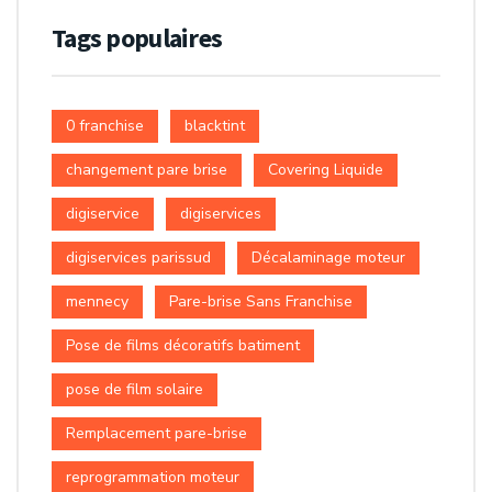
Tags populaires
0 franchise
blacktint
changement pare brise
Covering Liquide
digiservice
digiservices
digiservices parissud
Décalaminage moteur
mennecy
Pare-brise Sans Franchise
Pose de films décoratifs batiment
pose de film solaire
Remplacement pare-brise
reprogrammation moteur