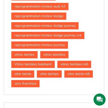
reprogrammation moteur audi A3
reprogrammation moteur dodge
reprogrammation moteur dodge journey
reprogrammation moteur dodge journey crd
reprogrammation moteur journey
vitres teintes
vitres teintées
Vitres teintées batiment
vitres teintées m6
vitre teinte
vitre teintee
vitre teinte m6
zero franchise